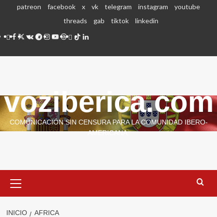
Saltar
patreon
facebook
x
vk
telegram
instagram
youtube
al
threads
gab
tiktok
linkedin
contenido
patreon
facebook
x
vk
telegram
instagram
youtube
threads
gab
tiktok
linkedin
voziberica.com
COMUNICACIÓN SIN CENSURA PARA LA COMUNIDAD IBERO-
AMERICANA.
Menú
primario
INICIO
AFRICA