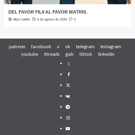
DEL FAVOR FILII AL FAVOR MATRIS.
Alba Caldito
5 de agosto de 2026
0
patreon
facebook
x
vk
telegram
instagram
youtube
threads
gab
tiktok
linkedin
patreon
facebook
x
vk
telegram
instagram
youtube