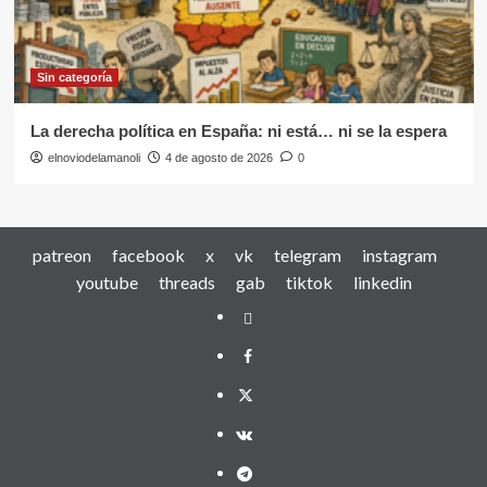
Sin categoría
La derecha política en España: ni está… ni se la espera
elnoviodelamanoli
4 de agosto de 2026
0
patreon
facebook
x
vk
telegram
instagram
youtube
threads
gab
tiktok
linkedin
patreon
facebook
x
vk
telegram