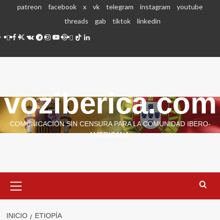
Saltar
patreon
facebook
x
vk
telegram
instagram
youtube
al
threads
gab
tiktok
linkedin
contenido
patreon
facebook
x
vk
telegram
instagram
youtube
threads
gab
tiktok
linkedin
voziberica.com
COMUNICACIÓN SIN CENSURA PARA LA COMUNIDAD IBERO-
AMERICANA.
Menú
primario
INICIO
ETIOPÍA