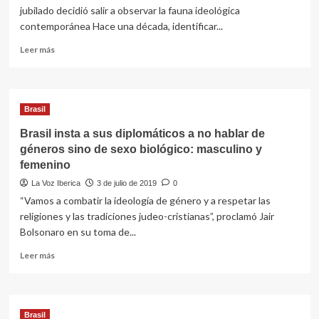
jubilado decidió salir a observar la fauna ideológica
contemporánea Hace una década, identificar...
Leer
Leer más
más
sobre
LIBRO-
CÓMIC.
Brasil
Cómo
identificar
Brasil insta a sus diplomáticos a no hablar de
a
géneros sino de sexo biológico: masculino y
las
femenino
femi-
estalinistas
La Voz Iberica
3 de julio de 2019
0
degeneradas.
“Vamos a combatir la ideología de género y a respetar las
Manual
religiones y las tradiciones judeo-cristianas”, proclamó Jair
para
Bolsonaro en su toma de...
heterosexuales
incautos,
Leer
Leer más
despistados
más
y
sobre
contribuyentes
Brasil
resignados…
insta
Brasil