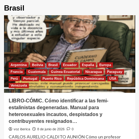
Brasil
Argentina
Bolivia
Brasil
Ecuador
España
Europa
Francia
Guatemala
Guinea Ecuatorial
Nicaragua
Paraguay
Perú
Portugal
Puerto Rico
República Dominicana
USA
Venezuela
LIBRO-CÓMIC. Cómo identificar a las femi-
estalinistas degeneradas. Manual para
heterosexuales incautos, despistados y
contribuyentes resignados…
voz iberica
8 de junio de 2026
0
CARLOS AURELIO CALDITO AUNIÓN Cómo un profesor