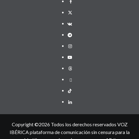
facebook
x
vk
telegram
instagram
youtube
threads
gab
tiktok
linkedin
Copyright ©2026 Todos los derechos reservados VOZ
IBÉRICA plataforma de comunicación sin censura para la