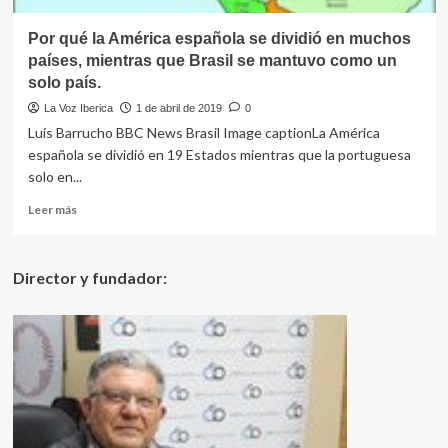
se
estanque
Por qué la América española se dividió en muchos
países, mientras que Brasil se mantuvo como un
solo país.
La Voz Iberica
1 de abril de 2019
0
Luís Barrucho BBC News Brasil Image captionLa América
española se dividió en 19 Estados mientras que la portuguesa
solo en...
Leer
Leer más
más
sobre
Por
Director y fundador:
qué
la
América
española
se
dividió
en
muchos
países,