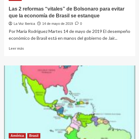
a
sus
Las 2 reformas “vitales” de Bolsonaro para evitar
diplomáticos
que la economía de Brasil se estanque
a
La Voz Iberica
14 de mayo de 2019
0
no
hablar
Por María Rodríguez Martes 14 de mayo de 2019 El desempeño
de
económico de Brasil está en manos del gobierno de Jair...
géneros
Leer
sino
Leer más
más
de
sobre
sexo
Las
biológico:
2
masculino
reformas
y
“vitales”
femenino
de
Bolsonaro
para
evitar
que
la
economía
de
Brasil
América
Brasil