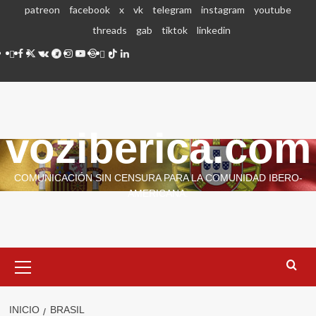
Saltar
patreon
facebook
x
vk
telegram
instagram
youtube
al
threads
gab
tiktok
linkedin
contenido
patreon
facebook
x
vk
telegram
instagram
youtube
threads
gab
tiktok
linkedin
voziberica.com
COMUNICACIÓN SIN CENSURA PARA LA COMUNIDAD IBERO-
AMERICANA.
Menú
primario
INICIO
BRASIL