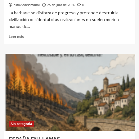
elnoviodelamanoli
25 de julio de 2026
0
La barbarie se disfraza de progreso y pretende destruir la
civilización occidental «Las civilizaciones no suelen morir a
manos de...
Leer
Leer más
más
sobre
Los
bárbaros
ya
están
dentro
Sin categoría