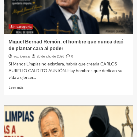
de
España.
¿Quién
se
atreverá
Sin categoría
a
ponerle
Miguel Bernad Remón: el hombre que nunca dejó
el
de plantar cara al poder
cascabel
al
voz iberica
20 de julio de 2026
0
monstruo?
Si Manos Limpias no existiera, habría que crearla CARLOS
AURELIO CALDITO AUNIÓN. Hay hombres que dedican su
vida a ejercer...
Leer
Leer más
más
sobre
Miguel
Bernad
Remón:
el
hombre
que