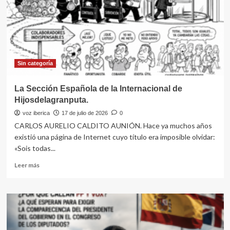
DE
MUERTO
Sin categoría
La Sección Española de la Internacional de
Hijosdelagranputa.
voz iberica
17 de julio de 2026
0
CARLOS AURELIO CALDITO AUNIÓN. Hace ya muchos años
existió una página de Internet cuyo título era imposible olvidar:
«Sois todas...
Leer
Leer más
más
sobre
La
Sección
Española
de