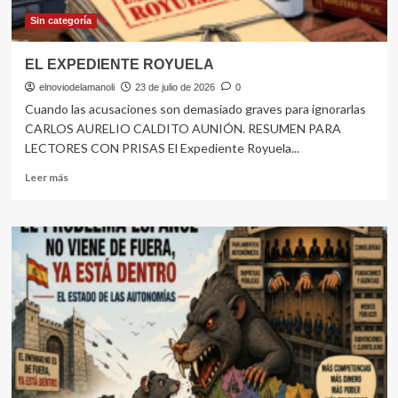
el
regreso
Sin categoría
de
Trofim
EL EXPEDIENTE ROYUELA
Lysenko
elnoviodelamanoli
23 de julio de 2026
0
Cuando las acusaciones son demasiado graves para ignorarlas
CARLOS AURELIO CALDITO AUNIÓN. RESUMEN PARA
LECTORES CON PRISAS El Expediente Royuela...
Leer
Leer más
más
sobre
EL
EXPEDIENTE
ROYUELA