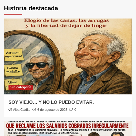
MANOS LIMPIAS POR LA INACCIÓN
Historia destacada
DEL GOBIERNO ANTE LA INVASIÓN
3
DE CEUTA
Sin categoría
Cuando la Historia llama a la puerta:
El conde Don Julián ha resucitado y
se ha reencarnado en Pedro
4
Sánchez…
Sin categoría
DEL FAVOR FILII AL FAVOR MATRIS.
5
Sin categoría
Sin categoría
SOY VIEJO… Y NO LO PUEDO EVITAR.
SOY VIEJO… Y NO LO PUEDO
Alba Caldito
6 de agosto de 2026
0
EVITAR.
1
Sin categoría
MANOS LIMPIAS PIDE A LA