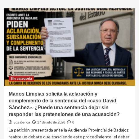
sobre
¿Qué
ha
acordado
exactamente
Pedro
Sánchez
con
el
Reino
Unido
de
Gran
Bretaña
Sin categoría
sobre
Gibraltar?
Manos Limpias solicita la aclaración y
¿Por
complemento de la sentencia del «caso David
qué
Sánchez». ¿Puede una sentencia dejar sin
callan
responder las pretensiones de una acusación?
PP
y
voz iberica
17 de julio de 2026
0
VOX?
La petición presentada ante la Audiencia Provincial de Badajoz
¿A
reabre un debate que trasciende este procedimiento: el deber
qué