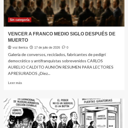
Sin categoría
VENCER A FRANCO MEDIO SIGLO DESPUÉS DE
MUERTO
voz iberica
17 de julio de 2026
0
Galería de conversos, reciclados, fabricantes de pedigrí
democrático y antifranquistas sobrevenidos CARLOS
AURELIO CALDITO AUNIÓN RESUMEN PARA LECTORES
APRESURADOS ¿Diez...
Leer
Leer más
más
sobre
VENCER
A
FRANCO
MEDIO
SIGLO
DESPUÉS