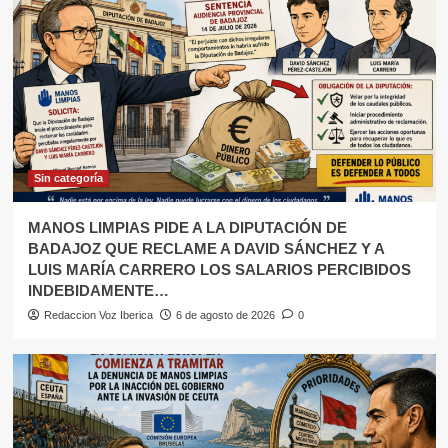
DIPUTACIÓN DE BADAJOZ QUE
RECLAME A DAVID SÁNCHEZ Y A
LUIS MARÍA CARRERO LOS
2
SALARIOS PERCIBIDOS
INDEBIDAMENTE…
Sin categoría
LA COMISIÓN EUROPEA COMIENZA
A TRAMITAR LA DENUNCIA DE
MANOS LIMPIAS POR LA INACCIÓN
Sin categoría
DEL GOBIERNO ANTE LA INVASIÓN
3
DE CEUTA
MANOS LIMPIAS PIDE A LA DIPUTACIÓN DE
BADAJOZ QUE RECLAME A DAVID SÁNCHEZ Y A
Sin categoría
LUIS MARÍA CARRERO LOS SALARIOS PERCIBIDOS
Cuando la Historia llama a la puerta:
El conde Don Julián ha resucitado y
INDEBIDAMENTE…
se ha reencarnado en Pedro
Redaccion Voz Iberica
6 de agosto de 2026
0
4
Sánchez…
Sin categoría
DEL FAVOR FILII AL FAVOR MATRIS.
5