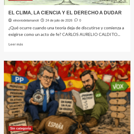
EL CLIMA, LA CIENCIA Y EL DERECHO A DUDAR
elnoviodelamanoli
24 de julio de 2026
0
¿Qué ocurre cuando una teoría deja de discutirse y comienza a
exigirse como un acto de fe? CARLOS AURELIO CALDITO...
Leer
Leer más
más
sobre
EL
CLIMA,
LA
CIENCIA
Y
EL
DERECHO
A
DUDAR
Sin categoría