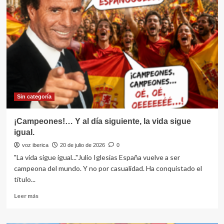
se
jodió
el
sionismo?
Sin categoría
¡Campeones!… Y al día siguiente, la vida sigue
igual.
voz iberica
20 de julio de 2026
0
"La vida sigue igual..."Julio Iglesias España vuelve a ser
campeona del mundo. Y no por casualidad. Ha conquistado el
título...
Leer
Leer más
más
sobre
¡Campeones!…