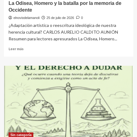
La Odisea, Homero y la batalla por la memoria de
Occidente
elnoviodelamanoli
25 de julio de 2026
0
¿Adaptación artística o reescritura ideológica de nuestra
herencia cultural? CARLOS AURELIO CALDITO AUNIÓN
Resumen para lectores apresurados La Odisea, Homero...
Leer
Leer más
más
sobre
La
Odisea,
Homero
y
la
batalla
por
la
memoria
de
Occidente
Sin categoría