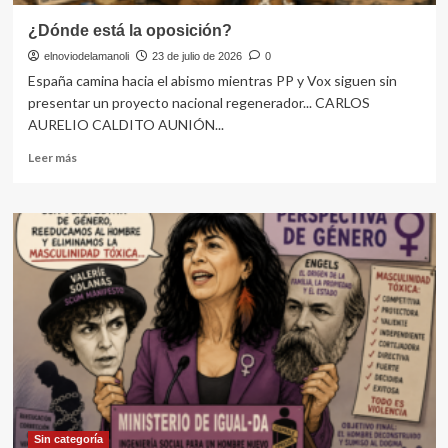
¿Dónde está la oposición?
elnoviodelamanoli
23 de julio de 2026
0
España camina hacia el abismo mientras PP y Vox siguen sin
presentar un proyecto nacional regenerador... CARLOS
AURELIO CALDITO AUNIÓN...
Leer
Leer más
más
sobre
¿Dónde
está
la
oposición?
Sin categoría