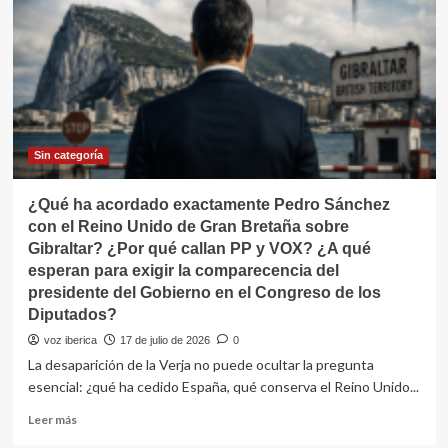
la
Internacional
de
Hijosdelagranputa.
Sin categoría
¿Qué ha acordado exactamente Pedro Sánchez
con el Reino Unido de Gran Bretaña sobre
Gibraltar? ¿Por qué callan PP y VOX? ¿A qué
esperan para exigir la comparecencia del
presidente del Gobierno en el Congreso de los
Diputados?
voz iberica
17 de julio de 2026
0
La desaparición de la Verja no puede ocultar la pregunta
esencial: ¿qué ha cedido España, qué conserva el Reino Unido...
Leer
Leer más
más