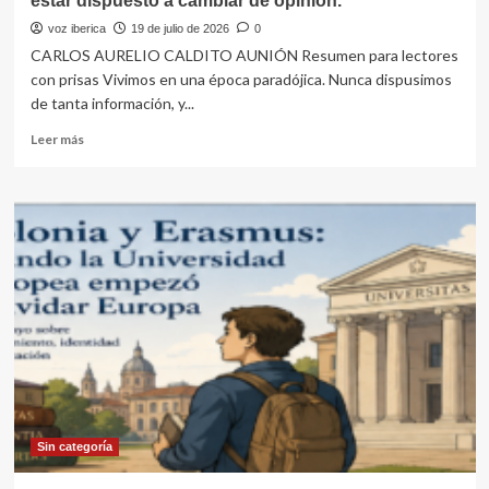
estar dispuesto a cambiar de opinion.
las
tragedias
voz iberica
19 de julio de 2026
0
eran
CARLOS AURELIO CALDITO AUNIÓN Resumen para lectores
previsibles…
con prisas Vivimos en una época paradójica. Nunca dispusimos
pero,
de tanta información, y...
al
día
Leer
Leer más
siguiente,
más
después
sobre
de
Para
haber
llevar
sucedido…
una
y
buena
amanece,
vida,
que
ser
no
felices,
es
es
poco.
imprescindible
no
dejar
nunca
de
Sin categoría
aprender…
y