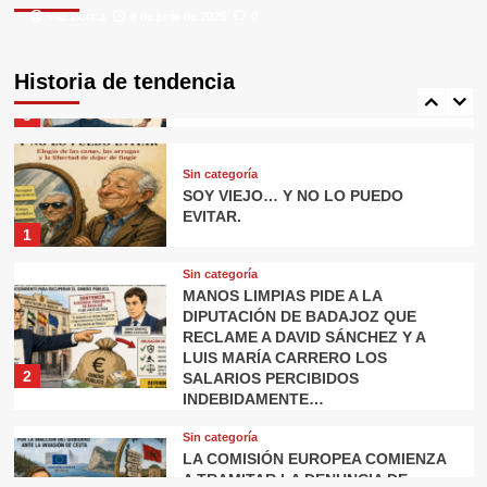
voz iberica
voz iberica
9 de junio de 2026
8 de junio de 2026
0
0
Sin categoría
Historia de tendencia
DEL FAVOR FILII AL FAVOR MATRIS.
5
Sin categoría
SOY VIEJO… Y NO LO PUEDO
EVITAR.
1
Sin categoría
MANOS LIMPIAS PIDE A LA
DIPUTACIÓN DE BADAJOZ QUE
RECLAME A DAVID SÁNCHEZ Y A
LUIS MARÍA CARRERO LOS
2
SALARIOS PERCIBIDOS
INDEBIDAMENTE…
Sin categoría
LA COMISIÓN EUROPEA COMIENZA
A TRAMITAR LA DENUNCIA DE