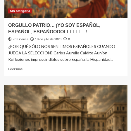
A
OLVIDAR
Sin categoría
A
EUROPA
ORGULLO PATRIO… ¡YO SOY ESPAÑOL,
Y
ESPAÑOL, ESPAÑOOOOLLLLLL…!
EMPRENDIÓ
UN
voz iberica
18 de julio de 2026
0
CAMINO
¿POR QUÉ SÓLO NOS SENTIMOS ESPAÑOLES CUANDO
A
JUEGA LA SELECCIÓN? Carlos Aurelio Caldito Aunión
NINGUNA
Reflexiones imprescindibles sobre España, la Hispanidad...
PARTE…
Leer
Leer más
más
sobre
ORGULLO
PATRIO…
¡YO
SOY
ESPAÑOL,
ESPAÑOL,
ESPAÑOOOOLLLLLL…!