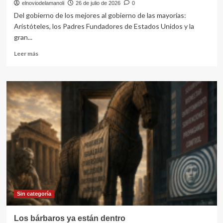
elnoviodelamanoli
26 de julio de 2026
0
Del gobierno de los mejores al gobierno de las mayorías:
Aristóteles, los Padres Fundadores de Estados Unidos y la
gran...
Leer
Leer más
más
sobre
¿Puede
sobrevivir
una
democracia
cuando
cambia
radicalmente
la
sociedad
que
la
hizo
posible?
Sin categoría
Los bárbaros ya están dentro