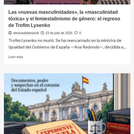
Las «nuevas masculinidades», la «masculinidad
tóxica» y el femiestalinismo de género: el regreso
de Trofim Lysenko
elnoviodelamanoli
23 de julio de 2026
0
Trofim Lysenko no murió. Se ha reencarnado en la ministra de
Igualdad del Gobierno de España —Ana Redondo—, decidida a...
Leer
Leer más
más
sobre
Las
«nuevas
masculinidades»,
la
«masculinidad
tóxica»
y
el
femiestalinismo
de
género: