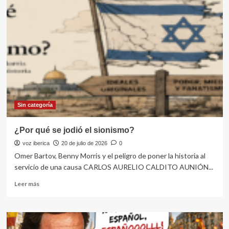
se
persiguió
durante
tres
mil
años
a
los
judíos?
Sin categoría
¿Por qué se jodió el sionismo?
voz iberica
20 de julio de 2026
0
Omer Bartov, Benny Morris y el peligro de poner la historia al
servicio de una causa CARLOS AURELIO CALDITO AUNIÓN...
Leer
Leer más
más
sobre
¿Por
qué