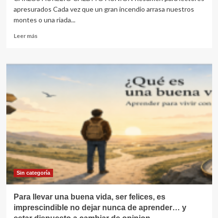
apresurados Cada vez que un gran incendio arrasa nuestros
montes o una riada...
Leer
Leer más
más
sobre
España,
el
país
en
el
que
nunca
pasa
nada…
hasta
que
pasa…
España,
Sin categoría
el
país
Para llevar una buena vida, ser felices, es
donde
imprescindible no dejar nunca de aprender… y
todas