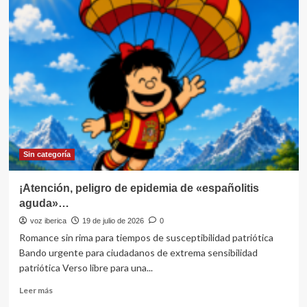
Y
al
día
siguiente,
la
vida
sigue
igual.
Sin categoría
¡Atención, peligro de epidemia de «españolitis
aguda»…
voz iberica
19 de julio de 2026
0
Romance sin rima para tiempos de susceptibilidad patriótica
Bando urgente para ciudadanos de extrema sensibilidad
patriótica Verso libre para una...
Leer
Leer más
más