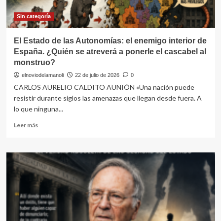
Sin categoría
El Estado de las Autonomías: el enemigo interior de
España. ¿Quién se atreverá a ponerle el cascabel al
monstruo?
elnoviodelamanoli
22 de julio de 2026
0
CARLOS AURELIO CALDITO AUNIÓN «Una nación puede
resistir durante siglos las amenazas que llegan desde fuera. A
lo que ninguna...
Leer
Leer más
más
sobre
El
Estado
de
las
Autonomías:
el
enemigo
interior