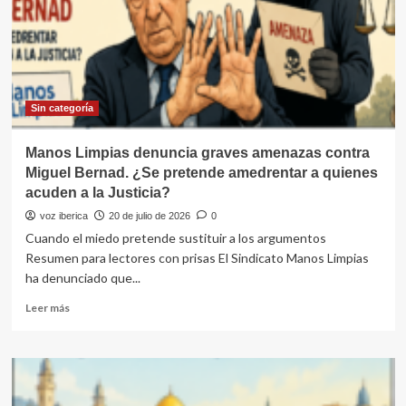
nunca
dejó
de
plantar
cara
al
poder
Sin categoría
Manos Limpias denuncia graves amenazas contra
Miguel Bernad. ¿Se pretende amedrentar a quienes
acuden a la Justicia?
voz iberica
20 de julio de 2026
0
Cuando el miedo pretende sustituir a los argumentos
Resumen para lectores con prisas El Sindicato Manos Limpias
ha denunciado que...
Leer
Leer más
más
sobre
Manos
Limpias
denuncia