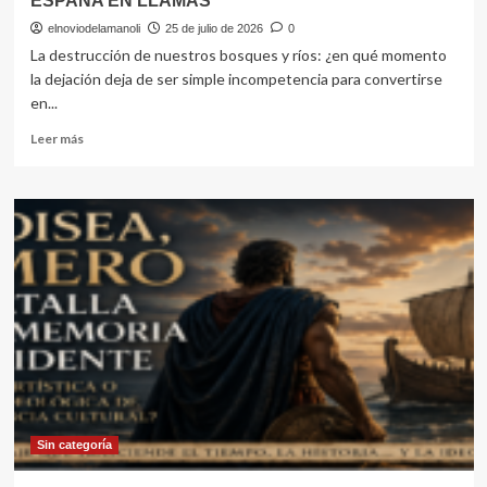
ESPAÑA EN LLAMAS
elnoviodelamanoli
25 de julio de 2026
0
La destrucción de nuestros bosques y ríos: ¿en qué momento
la dejación deja de ser simple incompetencia para convertirse
en...
Leer
Leer más
más
sobre
ESPAÑA
EN
LLAMAS
Sin categoría