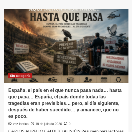
sobre
¡Atención,
peligro
de
epidemia
de
«españolitis
aguda»…
Sin categoría
España, el país en el que nunca pasa nada… hasta
que pasa… España, el país donde todas las
tragedias eran previsibles… pero, al día siguiente,
después de haber sucedido… y amanece, que no
es poco.
voz iberica
19 de julio de 2026
0
CARLOS AURELIO CALDITO AUNIÓN Resumen para lectores