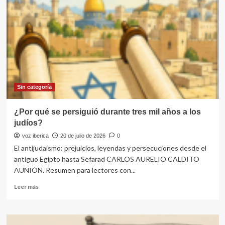
graves
amenazas
contra
Miguel
Bernad.
¿Se
pretende
amedrentar
a
quienes
Sin categoría
acuden
a
¿Por qué se persiguió durante tres mil años a los
la
judíos?
Justicia?
voz iberica
20 de julio de 2026
0
El antijudaísmo: prejuicios, leyendas y persecuciones desde el
antiguo Egipto hasta Sefarad CARLOS AURELIO CALDITO
AUNIÓN. Resumen para lectores con...
Leer
Leer más
más
sobre
¿Por
qué