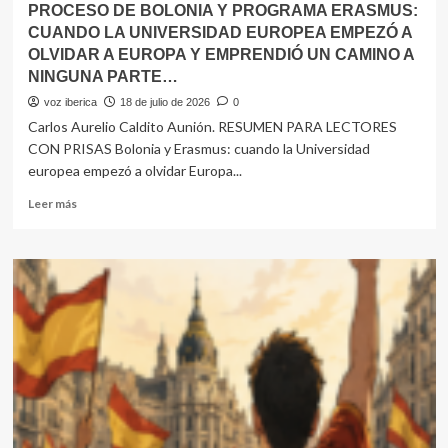
PROCESO DE BOLONIA Y PROGRAMA ERASMUS:
estar
CUANDO LA UNIVERSIDAD EUROPEA EMPEZÓ A
dispuesto
OLVIDAR A EUROPA Y EMPRENDIÓ UN CAMINO A
a
NINGUNA PARTE…
cambiar
de
voz iberica
18 de julio de 2026
0
opinion.
Carlos Aurelio Caldito Aunión. RESUMEN PARA LECTORES
CON PRISAS Bolonia y Erasmus: cuando la Universidad
europea empezó a olvidar Europa...
Leer
Leer más
más
sobre
PROCESO
DE
BOLONIA
Y
PROGRAMA
ERASMUS:
CUANDO
LA
UNIVERSIDAD
EUROPEA
EMPEZÓ