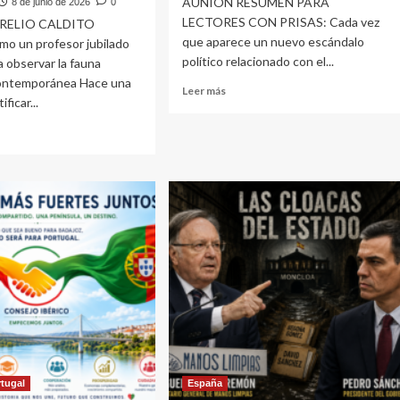
AUNIÓN RESUMEN PARA
8 de junio de 2026
0
LECTORES CON PRISAS: Cada vez
RELIO CALDITO
que aparece un nuevo escándalo
 un profesor jubilado
político relacionado con el...
 a observar la fauna
contemporánea Hace una
Leer
Leer más
ficar...
más
sobre
¿Por
qué
e
sigue
O-
habiendo
C.
NUEVE
o
MILLONES
ificar
DE
ESPAÑOLES
dispuestos
a
inistas
votar
neradas.
al
al
PSOE?
rosexuales
tos,
rtugal
España