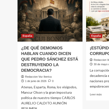
DEL
PSOE,
LA
TRAMA
LEIRE?
España
España
¿DE QUÉ DEMONIOS
¡ESTÚPID
HABLAN CUANDO DICEN
CORRUPC
QUE PEDRO SÁNCHEZ ESTÁ
Redaccion Vo
DESTRUYENDO LA
30 de mayo 
DEMOCRACIA?
La corrupción
decadencia 
Redaccion Voz Iberica
naciones pro
1 de junio de 2026
0
empobrecen?
Atenas, Esparta, Roma, los visigodos,
Mancur Olson y la gran impostura
Leer
Leer más
política de nuestro tiempo CARLOS
más
AURELIO CALDITO AUNIÓN
sobr
¡EST
RESUMEN...