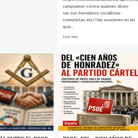
campoamor-contra-quienes-dicen-
ser-sus-herederos-socialistas-
RUPCIÓN!
comunistas-etc/ Hay ocasiones en las
que...
Leer
Leer más
más
sobre
CLARA
CAMPOAMOR
CONTRA
QUIENES
DICEN
SER
SUS
HEREDEROS,
SOCIALISTAS,
COMUNISTAS, ETC.
España