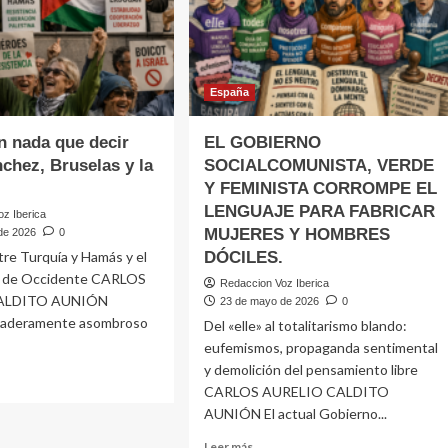
RUIR
ÓN ESPAÑOLA
España
n nada que decir
EL GOBIERNO
chez, Bruselas y la
SOCIALCOMUNISTA, VERDE
Y FEMINISTA CORROMPE EL
LENGUAJE PARA FABRICAR
z Iberica
MUJERES Y HOMBRES
de 2026
0
ntre Turquía y Hamás y el
DÓCILES.
o de Occidente CARLOS
Redaccion Voz Iberica
ALDITO AUNIÓN
23 de mayo de 2026
0
daderamente asombroso
Del «elle» al totalitarismo blando:
.
eufemismos, propaganda sentimental
y demolición del pensamiento libre
CARLOS AURELIO CALDITO
e
AUNIÓN El actual Gobierno...
Leer
Leer más