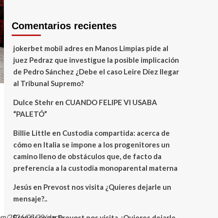
Comentarios recientes
jokerbet mobil adres
en
Manos Limpias pide al
juez Pedraz que investigue la posible implicación
de Pedro Sánchez ¿Debe el caso Leire Díez llegar
al Tribunal Supremo?
Dulce Stehr
en
CUANDO FELIPE VI USABA
“PALETÓ”
Billie Little
en
Custodia compartida: acerca de
cómo en Italia se impone a los progenitores un
camino lleno de obstáculos que, de facto da
preferencia a la custodia monoparental materna
Jesús
en
Prevost nos visita ¿Quieres dejarle un
mensaje?..
om/2026/05/29/clara-
Francisco
en
Prevost nos visita ¿Quieres dejarle