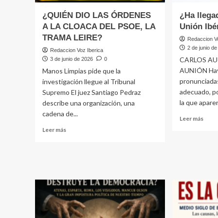
desp
y
¿QUIÉN DIO LAS ÓRDENES
¿Ha llega
cont
A LA CLOACA DEL PSOE, LA
Unión Ibé
resi
TRAMA LEIRE?
Redaccion Vo
2 de junio d
Redaccion Voz Iberica
CARLOS AU
3 de junio de 2026
0
AUNIÓN Hay 
Manos Limpias pide que la
pronunciada
investigación llegue al Tribunal
adecuado, p
Supremo El juez Santiago Pedraz
la que aparen
describe una organización, una
cadena de...
Leer
Leer más
más
Leer
Leer más
sobr
más
¿Ha
sobre
llega
¿QUIÉN
la
DIO
hora
LAS
de
ÓRDENES
una
A
Unió
LA
Ibéri
CLOACA