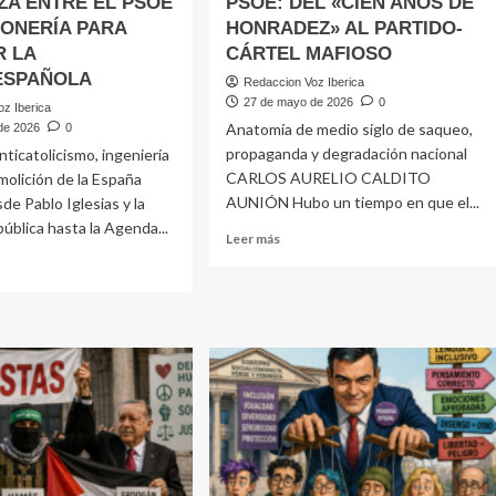
ZA ENTRE EL PSOE
PSOE: DEL «CIEN AÑOS DE
SONERÍA PARA
HONRADEZ» AL PARTIDO-
R LA
CÁRTEL MAFIOSO
ESPAÑOLA
Redaccion Voz Iberica
27 de mayo de 2026
0
z Iberica
Anatomía de medio siglo de saqueo,
de 2026
0
propaganda y degradación nacional
nticatolicismo, ingeniería
CARLOS AURELIO CALDITO
emolición de la España
AUNIÓN Hubo un tiempo en que el...
de Pablo Iglesias y la
blica hasta la Agenda...
Leer
Leer más
más
sobre
PSOE:
e
DEL
«CIEN
NZA
AÑOS
RE
DE
HONRADEZ»
E
AL
PARTIDO-
CÁRTEL
ONERÍA
MAFIOSO
A