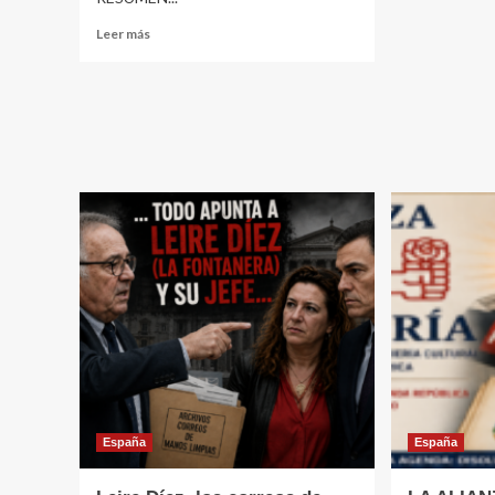
ES
Leer
Leer más
LA
más
COR
sobre
¿DE
QUÉ
DEMONIOS
HABLAN
CUANDO
DICEN
QUE
PEDRO
SÁNCHEZ
ESTÁ
DESTRUYENDO
LA
DEMOCRACIA?
España
España