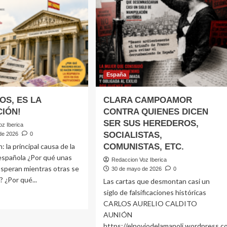
Pedraz
que
investigue
la
posible
implicación
de
Pedro
España
Sánchez
¿Debe
OS, ES LA
CLARA CAMPOAMOR
el
IÓN!
CONTRA QUIENES DICEN
caso
SER SUS HEREDEROS,
Leire
z Iberica
Díez
SOCIALISTAS,
de 2026
0
llegar
: la principal causa de la
COMUNISTAS, ETC.
al
española ¿Por qué unas
Redaccion Voz Iberica
Tribunal
speran mientras otras se
30 de mayo de 2026
0
Supremo?
 ¿Por qué...
Las cartas que desmontan casi un
siglo de falsificaciones históricas
CARLOS AURELIO CALDITO
e
AUNIÓN
ÚPIDOS,
https://elnoviodelamanoli.wordpress.c