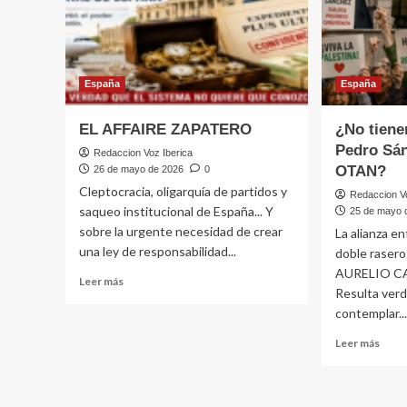
que
DEST
exige
LA
respuesta
NACI
judicial.
España
España
EL AFFAIRE ZAPATERO
¿No tiene
Pedro Sán
Redaccion Voz Iberica
OTAN?
26 de mayo de 2026
0
Cleptocracia, oligarquía de partidos y
Redaccion Vo
saqueo institucional de España... Y
25 de mayo 
sobre la urgente necesidad de crear
La alianza e
una ley de responsabilidad...
doble raser
AURELIO C
Leer
Leer más
Resulta ver
más
contemplar..
sobre
EL
Leer
Leer más
AFFAIRE
más
ZAPATERO
sobr
¿No