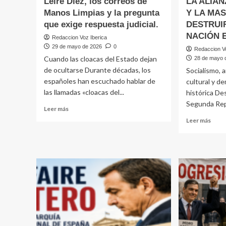
Leire Díez, los correos de
LA ALIAN
Manos Limpias y la pregunta
Y LA MA
que exige respuesta judicial.
DESTRUI
NACIÓN 
Redaccion Voz Iberica
29 de mayo de 2026
0
Redaccion Vo
Cuando las cloacas del Estado dejan
28 de mayo 
de ocultarse Durante décadas, los
Socialismo, a
españoles han escuchado hablar de
cultural y d
las llamadas «cloacas del...
histórica Des
Segunda Repú
Leer
Leer más
más
Leer
Leer más
sobre
más
Leire
sobr
Díez,
LA
los
ALIA
correos
ENT
de
EL
Manos
PSO
Limpias
Y
y
LA
la
MAS
pregunta
PAR