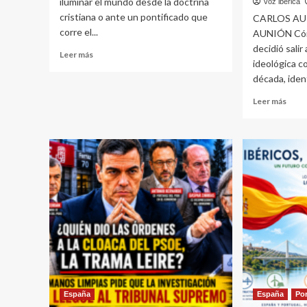
iluminar el mundo desde la doctrina
voz iberica
cristiana o ante un pontificado que
CARLOS AU
corre el...
AUNIÓN Cómo
decidió salir
Leer
Leer más
ideológica 
más
década, identi
sobre
LEÓN
Leer
Leer más
XIV
más
EN
sobr
ESPAÑA:
LIBR
ENTRE
CÓMI
LA
Cóm
ESCUELA
ident
DE
a
SALAMANCA
las
Y
femi-
EL
estal
ESPÍRITU
dege
DE
Manu
LA
para
ÉPOCA
hete
incau
España
España
Po