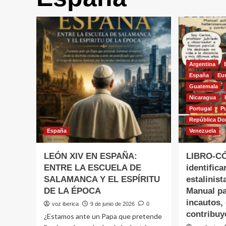
Argentina
España
Eu
Guatemala
Nicaragua
Portugal
P
República Do
España
Venezuela
LEÓN XIV EN ESPAÑA:
LIBRO-C
ENTRE LA ESCUELA DE
identifica
SALAMANCA Y EL ESPÍRITU
estalinis
DE LA ÉPOCA
Manual pa
incautos,
voz iberica
9 de junio de 2026
0
contribu
¿Estamos ante un Papa que pretende