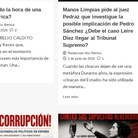
istados
do la hora de una
Manos Limpias pide al juez
ribuyentes
rica?
Pedraz que investigue la
gnados…
posible implicación de Pedro
z Iberica
Sánchez ¿Debe el caso Leire
e 2026
0
RELIO CALDITO
Díez llegar al Tribunal
frases que,
Supremo?
s en el momento
Redaccion Voz Iberica
oseen más importancia de
2 de junio de 2026
1
tan. Una...
Cuando las cloacas dejan de ser una
metáfora Durante años, la expresión
«cloacas del Estado» ha sido utilizada
e
de manera...
Leer
Leer más
do
más
sobre
Manos
Limpias
pide
n
al
ca?
juez