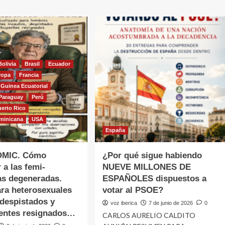
Bolivia
Brasil
Ecuador
ropa
Francia
Guinea Ecuatorial
Paraguay
Perú
uerto Rico
minicana
USA
España
ÓMIC. Cómo
¿Por qué sigue habiendo
r a las femi-
NUEVE MILLONES DE
tas degeneradas.
ESPAÑOLES dispuestos a
ra heterosexuales
votar al PSOE?
 despistados y
voz iberica
7 de junio de 2026
0
yentes resignados…
CARLOS AURELIO CALDITO